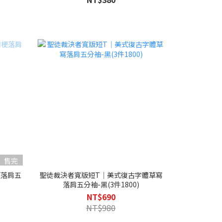
售完
梗落肩五
聖徒裁決者寬版短T｜美式復古字體草寫
落肩五分袖-黑(3件1800)
NT$690
NT$980