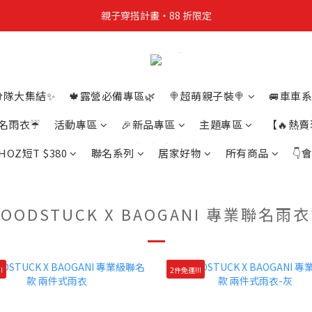
親子穿搭計畫・88 折限定
親子穿搭計畫・88 折限定
貼身補貨計畫  任選 6 件 $888
買4件短T送雨傘☂️！【這把傘，大概率不是你在撐☂️】
分隊大集結✨
🍁露營必備專區🌿
🍭超萌親子裝🍭
🚐車車系
親子穿搭計畫・88 折限定
業聯名雨衣☔
活動專區
🎉新品專區
主題專區
【🔥熱
HOZ短T $380
聯名系列
居家好物
所有商品
👇
OODSTUCK X BAOGANI 專業聯名雨
!
2件免運!!!