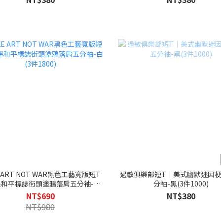
 ART NOT WAR黑色工藝寬版短T
過敏俱樂部短T｜美式幽默迷因
墨和平標誌街頭塗鴉落肩五分袖-白
分袖-黑(3件1000)
(3件1800)
NT$690
NT$380
NT$980