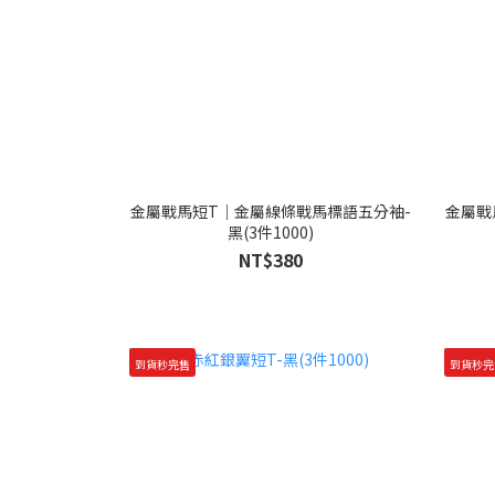
金屬戰馬短T｜金屬線條戰馬標語五分袖-
金屬戰
黑(3件1000)
NT$380
到貨秒完售
到貨秒完