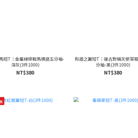
馬短T｜金屬線條戰馬標語五分袖-
和諧之翼短T｜復古對稱天使草
深灰(3件1000)
分袖-黑(3件1000)
NT$380
NT$380
售