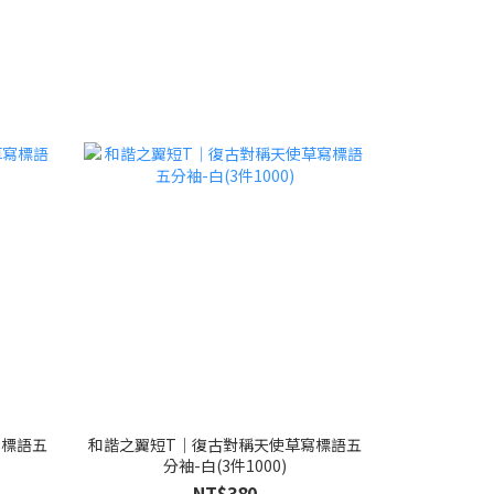
寫標語五
和諧之翼短T｜復古對稱天使草寫標語五
分袖-白(3件1000)
NT$380