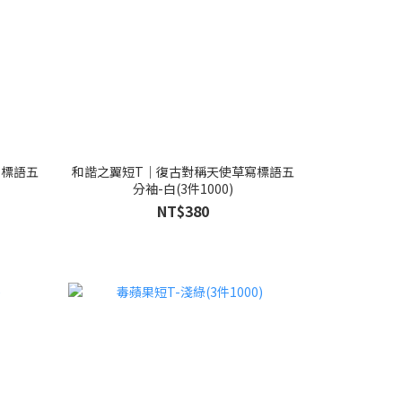
寫標語五
和諧之翼短T｜復古對稱天使草寫標語五
分袖-白(3件1000)
NT$380