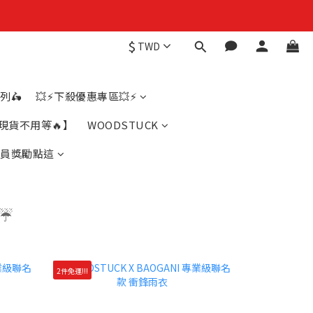
$
TWD
列🛵
💥⚡下殺優惠專區💥⚡
賣現貨不用等🔥】
WOODSTUCK
會員獎勵點這
衣☔
2件免運!!!