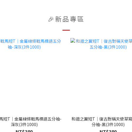
🎉新品專區
馬短T｜金屬線條戰馬標語五分袖-
和諧之翼短T｜復古對稱天使草
深灰(3件1000)
分袖-黑(3件1000)
NT$380
NT$380