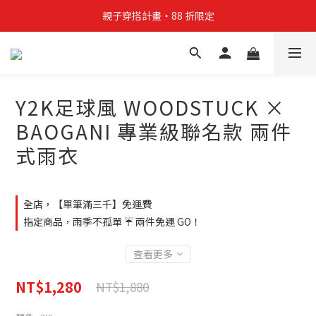
親子穿搭計畫・88 折限定
親子穿搭計畫・88 折限定
貼身補貨計畫  任選 6 件 $888
買4件短T送雨傘☂️！【這把傘，大概率不是你在撐☂️】
Y2K足球風 WOODSTUCK ×
親子穿搭計畫・88 折限定
BAOGANI 專業級聯名款 兩件
式雨衣
全店，【單筆滿三千】免運費
指定商品，雨季不孤單 ☔ 兩件免運 GO！
查看更多
NT$1,280
NT$1,880