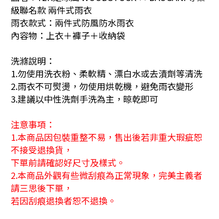
級聯名款 兩件式雨衣
雨衣款式：兩件式防風防水雨衣
內容物：上衣＋褲子＋收納袋
洗滌說明：
1.勿使用洗衣粉、柔軟精、漂白水或去漬劑等清洗
2.雨衣不可熨燙，勿使用烘乾機，避免雨衣變形
3.建議以中性洗劑手洗為主，晾乾即可
注意事項：
1.本商品因包裝重整不易，售出後若非重大瑕疵恕
不接受退換貨，
下單前請確認好尺寸及樣式。
2.本商品外觀有些微刮痕為正常現象，完美主義者
請三思後下單，
若因刮痕退換者恕不退換。