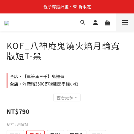
親子穿搭計畫・88 折限定
親子穿搭計畫・88 折限定
貼身補貨計畫  任選 6 件 $888
買4件短T送雨傘☂️！【這把傘，大概率不是你在撐☂️】
KOF_八神庵鬼燒火焰月輪寬
親子穿搭計畫・88 折限定
版短T-黑
全店，【單筆滿三千】免運費
全店，消費滿3500即贈雙開零錢小包
查看更多
NT$790
尺寸
: 現貨M