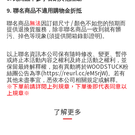
9.
聯名商品不適用購物金折抵
無法
/
聯名商品
因訂錯尺寸
顏色不如您的預期而
提供退換貨服務，除非聯名商品一收到就有髒
(
)
污、掉色等現象
須提供開箱錄影證明
。
以上聯名資訊本公司保有隨時修改、變更、暫停
或終止本活動內容之權利及終止活動之權利，並
WOODSTUCK
保留最終解釋權，如有異動將於
粉
(https://reurl.cc/eM5rjW)
絲團公告為準
。若有
其他未盡事宜，悉依本公司相關規定或解釋。
※下單前請詳閱上列規章，下單後即代表同意以
上規章※
了解更多