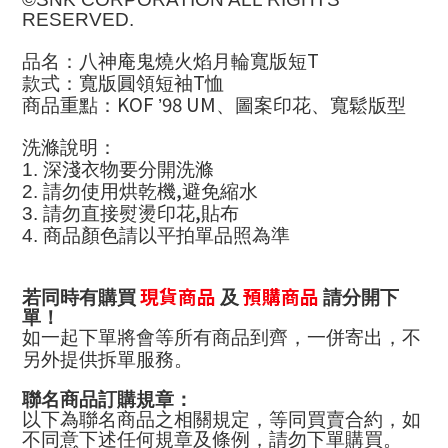
RESERVED.
T
品名：八神庵鬼燒火焰月輪寬版短
T
款式：寬版圓領短袖
恤
KOF
98 UM
商品重點：
’
、圖案印花、寬鬆版型
洗滌說明：
1.
深淺衣物要分開洗滌
,
2.
請勿使用烘乾機
避免縮水
,
3.
請勿直接熨燙印花
貼布
4.
商品顏色請以平拍單品照為準
現貨商品
預購商品
若同時有購買
及
請分開下
單！
如一起下單將會等所有商品到齊，一併寄出，不
另外提供拆單服務。
聯名商品訂購規章：
以下為聯名商品之相關規定，等同買賣合約，如
不同意下述任何規章及條例，請勿下單購買。