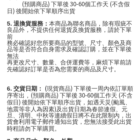
(
)
30-60
(
預購商品
下單後
個工作天
不含假
)
日
後開始依下單順序出貨
5.
退換貨服務：
本商品為聯名商品，除有瑕疵不
良品外，不提供任何退貨及換貨服務，請於下單
前
務必確認好您所要商品的型號、尺寸、顏色及商
品等是否符合自身需求及確認訂購，並在下單後
無法
再更改尺寸、數量、合併運費等，麻煩下單前請
先確認好訂單是否為您需要的商品及尺寸。
(
)
6.
交貨日期：
現貨商品
下單後一周內依訂單順
(
)
30-60
(
序寄出，
預購商品
下單後
個工作天
不含
)
(
假日
後開始依下單順序出貨，如遇天災
颱風、
)
地震等非人為因素
及出貨日期為春節連假、元
旦、清明、中秋等連續假日將不在此限制內，出
貨會利用電子郵件通知出貨，您無法接受此出貨
時程請勿下單購買。