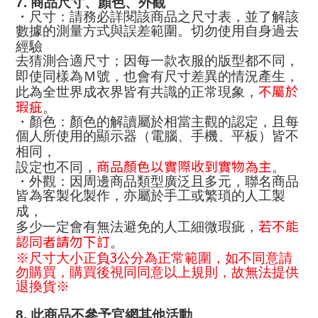
7.
商品尺寸、顏色、外觀
・尺寸：請務必詳閱該商品之尺寸表，並了解該
數據的測量方式與誤差範圍。切勿使用自身過去
經驗
去猜測合適尺寸；因每一款衣服的版型都不同，
即使同樣為Ｍ號，也會有尺寸差異的情況產生，
不屬於
此為全世界成衣界皆有共識的正常現象，
瑕疵
。
・顏色：顏色的解讀屬於相當主觀的認定，且每
個人所使用的顯示器（電腦、手機、平板）皆不
相同，
商品顏色以實際收到實物為主
設定也不同，
。
・外觀：因周邊商品類型廣泛且多元，聯名商品
皆為客製化製作，亦屬於手工或繁瑣的人工製
成，
若不能
多少一定會有無法避免的人工細微瑕疵，
認同者請勿下訂
。
3
※尺寸大小正負
公分為正常範圍，如不同意請
勿購買，購買後視同同意以上規則，故無法提供
退換貨※
8.
此商品不參予官網其他活動