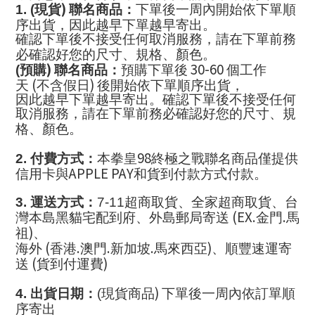
)
1. (
現貨
聯名商品：
下單後一周內開始依下單順
序出貨，因此越早下單越早寄出。
確認下單後不接受任何取消服務，請在下單前務
必確認好您的尺寸、規格、顏色。
)
30-60
(
預購
聯名商品：
預購下單後
個工作
(
)
天
不含假日
後開始依下單順序出貨，
因此越早下單越早寄出。確認下單後不接受任何
取消服務，請在下單前務必確認好您的尺寸、規
格、顏色。
98
2.
付費方式：
本拳皇
終極之戰聯名商品僅提供
APPLE PAY
信用卡與
和貨到付款
方式付款。
3.
運送方式：
7-11
超商取貨、全家超商取貨、台
(EX.
.
灣本島黑貓宅配到府、外島郵局寄送
金門
馬
)
祖
、
(
.
.
.
)
海外
香港
澳門
新加坡
馬來西亞
、順豐速運寄
(
)
送
貨到付運費
)
4.
出貨日期：
(
現貨商品
下單後一周內依訂單順
序寄出