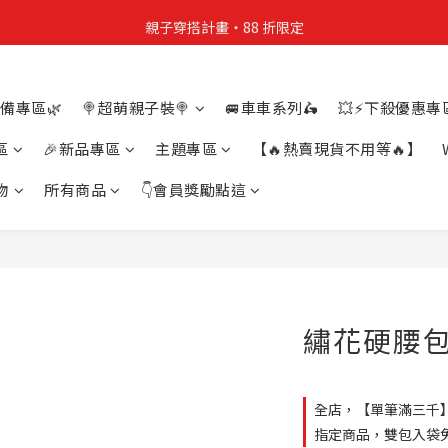
親子穿搭計畫・88 折限定
親子穿搭計畫・88 折限定
貼身補貨計畫  任選 6 件 $888
備專區🌿
🍭超萌親子裝🍭
🚐車車系列🛵
💥⚡下殺優惠專區
買4件短T送雨傘☂️！【這把傘，大概率不是你在撐☂️】
區
🎉新品專區
主題專區
【🔥熱賣現貨不用等🔥】
親子穿搭計畫・88 折限定
物
所有商品
👇會員獎勵點這
繡花硬腰包
全店，【單筆滿三千
指定商品，雙包入袋免