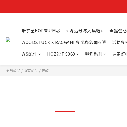
☀️拳皇KOF98UM🌙
✨森活分隊大集結✨
🍁露營必
WOODSTUCK X BAOGANI 專業聯名雨衣☔
活動專
WS配件
HOZ短T $380
聯名系列
居家好
全部商品
/
所有商品
/
包款