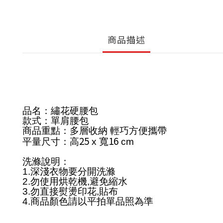
商品描述
品名：繡花硬腰包
款式：單肩腰包
商品重點：多層收納 輕巧方便攜帶
25
16
平量尺寸：高
x
寬
cm
洗滌說明：
1.
深淺衣物要分開洗滌
2.
勿使用烘乾機
,
避免縮水
3.
勿直接熨燙印花
,
貼布
4.
商品顏色請以平拍單品照為準