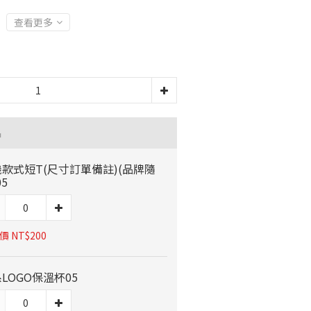
查看更多
品
款式短T(尺寸訂單備註)(品牌隨
05
 NT$200
LOGO保溫杯05