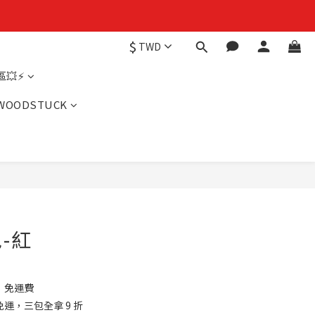
$
TWD
💥⚡
WOODSTUCK
-紅
】免運費
運，三包全拿 9 折