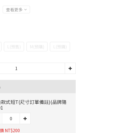
查看更多
L(預售)
M(預購)
L(預購)
品
款式短T(尺寸訂單備註)(品牌隨
01
 NT$200