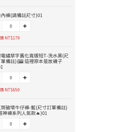
內褲(請備註尺寸)01
 NT$179
體電繡草字舊化寬版短T-洗水黑(尺
單備註)(🎰 這裡原本是放襪子
01
 NT$650
筒破壞牛仔褲-藍(尺寸訂單備註)
搭神褲系列人氣款🔥)01