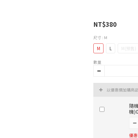
NT$380
尺寸
: M
M
L
M(預售)
數量
以優惠價加購商
隨機
機)
優惠價