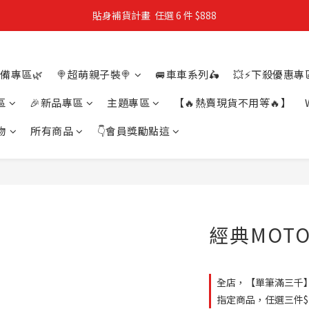
貼身補貨計畫  任選 6 件 $888
親子穿搭計畫・88 折限定
買4件短T送雨傘☂️！【這把傘，大概率不是你在撐☂️】
備專區🌿
🍭超萌親子裝🍭
🚐車車系列🛵
💥⚡下殺優惠專區
親子穿搭計畫・88 折限定
區
🎉新品專區
主題專區
【🔥熱賣現貨不用等🔥】
物
所有商品
👇會員獎勵點這
經典MOTO
全店，【單筆滿三千
指定商品，任選三件$1