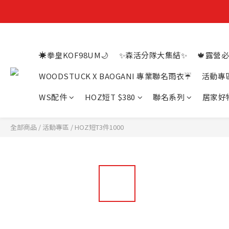
☀️拳皇KOF98UM🌙
✨森活分隊大集結✨
🍁露營必
WOODSTUCK X BAOGANI 專業聯名雨衣☔
活動專
WS配件
HOZ短T $380
聯名系列
居家好
全部商品
/
活動專區
/
HOZ短T3件1000