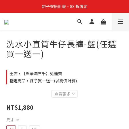
親子穿搭計畫・88 折限定
親子穿搭計畫・88 折限定
貼身補貨計畫  任選 6 件 $888
買4件短T送雨傘☂️！【這把傘，大概率不是你在撐☂️】
洗水小直筒牛仔長褲-藍(任選
親子穿搭計畫・88 折限定
買一送一)
全店，【單筆滿三千】免運費
指定商品，褲子買一送一(以高價計算)
查看更多
NT$1,880
尺寸
: M