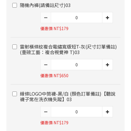
隨機內褲(請備註尺寸)03
優惠價 NT$179
雷射橫條紋複合電繡寬版短T-灰(尺寸訂單備註)
(重磅工藝：複合視覺神 T)03
優惠價 NT$650
線條LOGO中筒襪-黑/白 (顏色訂單備註)【聽說
襪子常在洗衣機失蹤】03
優惠價 NT$179