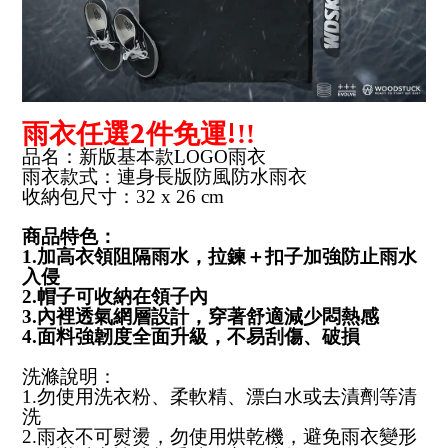
2
!
雨衣任選
件免運
!!
品名：
新版基本款LOGO雨衣
雨衣款式：連身長版防風防水雨衣
收納包尺寸：32 x 26 cm
商品特色：
1.加高衣領阻隔雨水，拉鍊＋扣子加強防止雨水
入侵
2.帽子可收納在領子內
3.內裡透氣網層設計，穿著舒適減少悶熱感
4.面料強韌度全面升級，不易刮傷、破損
洗滌說明：
1
.勿使用洗衣粉、柔軟精、漂白水或去漬劑等清
洗
2.
雨衣不可熨燙，勿使用烘乾機，避免雨衣變形