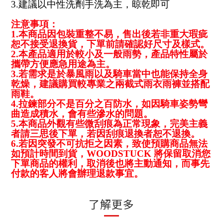
3.
建議以中性洗劑手洗為主，晾乾即可
注意事項：
1
.本商品因包裝重整不易，售出後若非重大瑕疵
恕不接受退換貨，下單前請確認好尺寸及樣式。
2.
本產品適用於較小及一般雨勢，產品特性屬於
攜帶方便應急用途為主。
3.
若需求是於暴風雨以及騎車當中也能保持全身
乾燥，建議購買較專業之兩截式雨衣雨褲並搭配
雨鞋。
4.
拉鍊部分不是百分之百防水，如因騎車姿勢彎
曲造成積水，會有些滲水的問題
。
5.
本商品外觀有些微刮痕為正常現象，完美主義
者請三思後下單，若因刮痕退換者恕不退換。
6.
若因突發不可抗拒之因素，致使預購商品無法
如預計時間到貨，WOODSTUCK 將保留取消您
下單商品的權利，取消後也將主動通知，而事先
付款的客人將會辦理退款事宜。
了解更多