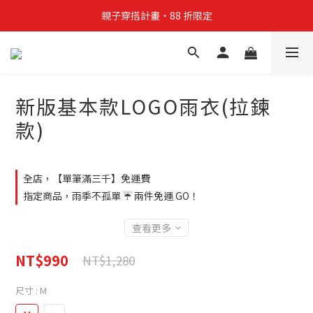
親子穿搭計畫・88 折限定
親子穿搭計畫・88 折限定
貼身補貨計畫  任選 6 件 $888
買4件短T送雨傘☂️！【這把傘，大概率不是你在撐☂️】
新版基本款LOGO雨衣(拉鍊
親子穿搭計畫・88 折限定
款)
全店，【單筆滿三千】免運費
指定商品，雨季不孤單 ☔ 兩件免運 GO！
查看更多
NT$990
NT$1,280
尺寸
: M