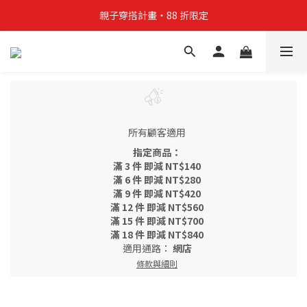
親子穿搭計畫・88 折限定
親子穿搭計畫・88 折限定
貼身補貨計畫  任選 6 件 $888
買4件短T送雨傘☂️！【這把傘，大概率不是你在撐☂️】
親子穿搭計畫・88 折限定
所有顧客適用
指定商品：
滿 3 件 即減 NT$140
滿 6 件 即減 NT$280
滿 9 件 即減 NT$420
滿 12 件 即減 NT$560
滿 15 件 即減 NT$700
滿 18 件 即減 NT$840
適用通路：
網店
條款與細則