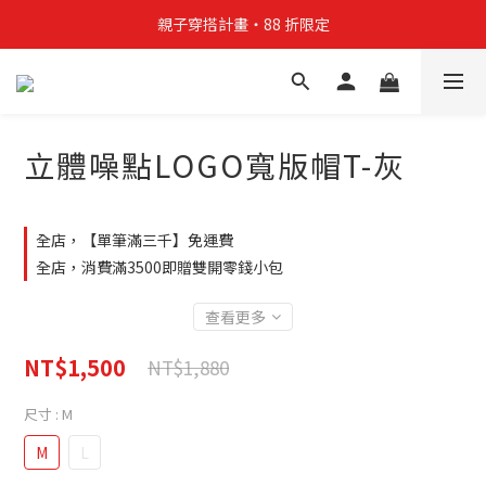
親子穿搭計畫・88 折限定
親子穿搭計畫・88 折限定
貼身補貨計畫  任選 6 件 $888
買4件短T送雨傘☂️！【這把傘，大概率不是你在撐☂️】
立體噪點LOGO寬版帽T-灰
親子穿搭計畫・88 折限定
全店，【單筆滿三千】免運費
全店，消費滿3500即贈雙開零錢小包
查看更多
NT$1,500
NT$1,880
尺寸
: M
M
L