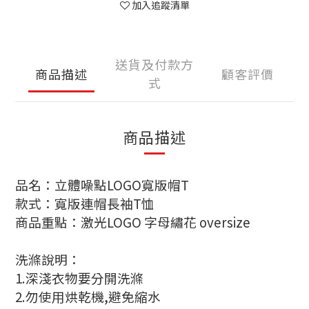
加入追蹤清單
送貨及付款方
商品描述
顧客評價
式
商品描述
品名：立體噪點
LOGO
寬版帽
T
款式：寬版連帽長袖
T
恤
商品重點：激光
LOGO
字母繡花
oversize
洗滌說明
：
1.
深淺衣物要分開洗滌
2.
勿使用烘乾機
,
避免縮水