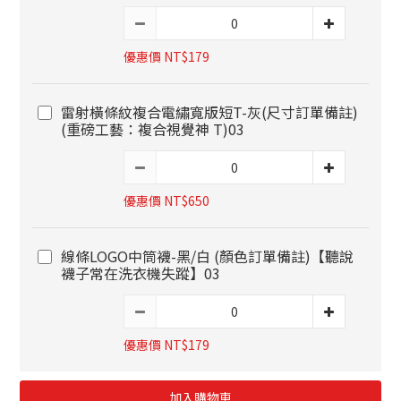
優惠價 NT$179
雷射橫條紋複合電繡寬版短T-灰(尺寸訂單備註)
(重磅工藝：複合視覺神 T)03
優惠價 NT$650
線條LOGO中筒襪-黑/白 (顏色訂單備註)【聽說
襪子常在洗衣機失蹤】03
優惠價 NT$179
加入購物車