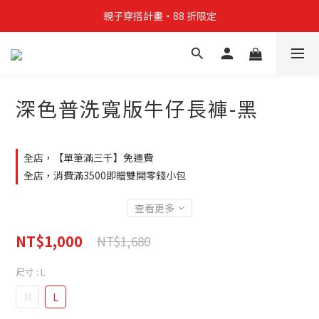
親子穿搭計畫・88 折限定
親子穿搭計畫・88 折限定
貼身補貨計畫  任選 6 件 $888
買4件短T送雨傘☂️！【這把傘，大概率不是你在撐☂️】
深色普洗寬版牛仔長褲-黑
親子穿搭計畫・88 折限定
全店，【單筆滿三千】免運費
全店，消費滿3500即贈雙開零錢小包
查看更多
NT$1,000
NT$1,680
尺寸
: L
M
L