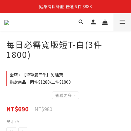
貼身補貨計畫  任選 6 件 $888
親子穿搭計畫・88 折限定
買4件短T送雨傘☂️！【這把傘，大概率不是你在撐☂️】
親子穿搭計畫・88 折限定
每日必需寬版短T-白(3件
1800)
全店，【單筆滿三千】免運費
指定商品，兩件$1280/三件$1800
查看更多
NT$690
NT$980
尺寸
: M