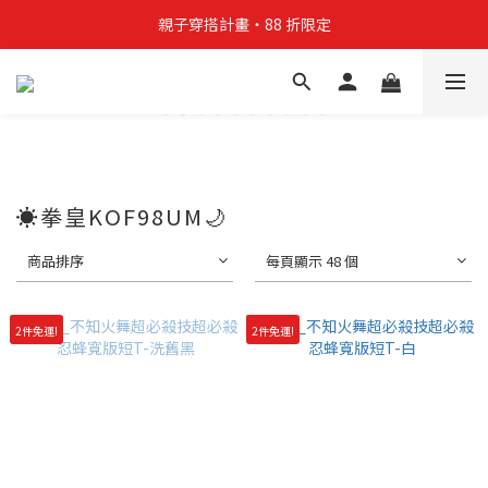
親子穿搭計畫・88 折限定
親子穿搭計畫・88 折限定
貼身補貨計畫  任選 6 件 $888
買4件短T送雨傘☂️！【這把傘，大概率不是你在撐☂️】
親子穿搭計畫・88 折限定
☀️拳皇KOF98UM🌙
商品排序
每頁顯示 48 個
2件免運!
2件免運!