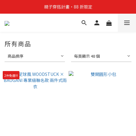
親子穿搭計畫・88 折限定
親子穿搭計畫・88 折限定
貼身補貨計畫  任選 6 件 $888
買4件短T送雨傘☂️！【這把傘，大概率不是你在撐☂️】
所有商品
親子穿搭計畫・88 折限定
商品排序
每頁顯示 48 個
2件免運!!!