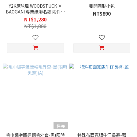
Y2K足球風 WOODSTUCK ×
雙開圓形小包
BAOGANI 專業級聯名款 兩件式
NT$890
雨衣
NT$1,280
NT$1,880
售完
毛巾繡字體連帽毛外套-黑(限時
特殊布面寬版牛仔長褲-藍